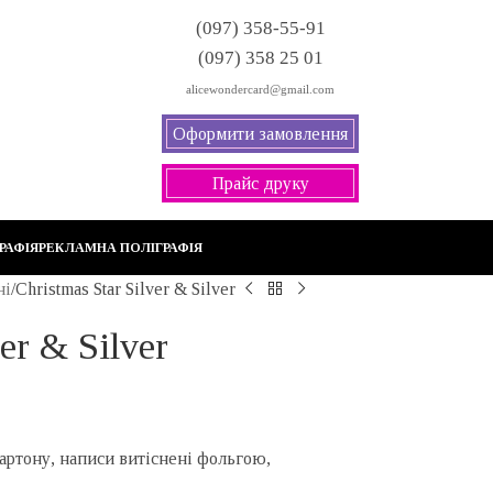
(097) 358-55-91
(097) 358 25 01
alicewondercard@gmail.com
Оформити замовлення
Прайс друку
РАФІЯ
РЕКЛАМНА ПОЛІГРАФІЯ
ні
Christmas Star Silver & Silver
er & Silver
артону, написи витіснені фольгою,