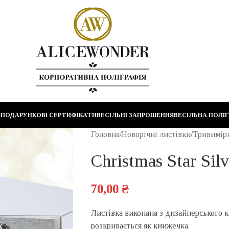
И
ПОДАРУНКОВІ СЕРТИФІКАТИ
ВЕСІЛЬНІ ЗАПРОШЕННЯ
ВЕСІЛЬНА ПОЛІГ
Головна
Новорічні листівки
Тривимір
Christmas Star Silv
70,00
₴
Листівка виконана з дизайнерського к
розкривається як книжечка.