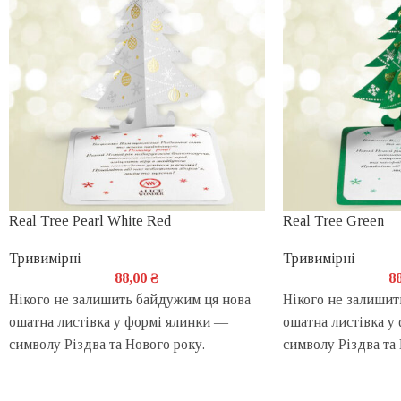
Real Tree Pearl White Red
Real Tree Green
Тривимірні
Тривимірні
88,00
₴
8
Нікого не залишить байдужим ця нова
Нікого не залишит
ошатна листівка у формі ялинки —
ошатна листівка у
символу Різдва та Нового року.
символу Різдва та 