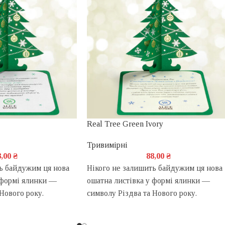
Real Tree Green Ivory
Тривимірні
8,00
₴
88,00
₴
ь байдужим ця нова
Нікого не залишить байдужим ця нова
 формі ялинки —
ошатна листівка у формі ялинки —
Нового року.
символу Різдва та Нового року.