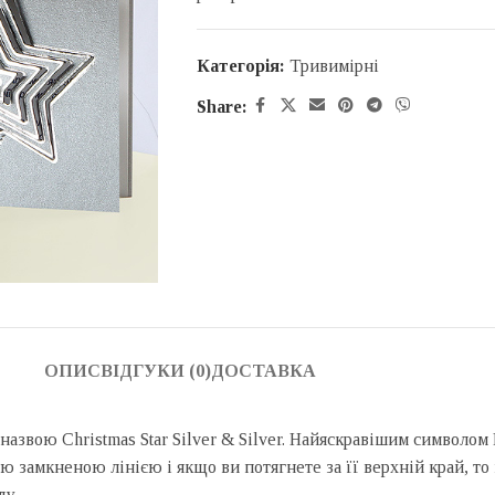
Категорія:
Тривимірні
Share:
ОПИС
ВІДГУКИ (0)
ДОСТАВКА
азвою Christmas Star Silver & Silver. Найяскравішим символом 
єю замкненою лінією і якщо ви потягнете за її верхній край, то
ду.