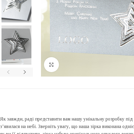
Click to enlarge
Як завжди, раді представити вам нашу унікальну розробку під н
з’явилася на небі. Зверніть увагу, що наша зірка виконана одні
як ви її відпустите, зірка набуде оригінального опуклого вигля