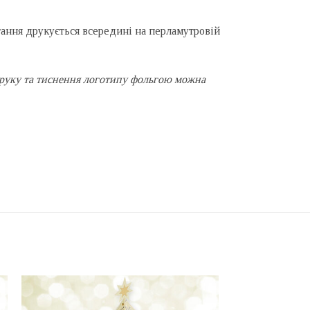
тання друкується всередині на перламутровій
ь друку та тиснення логотипу фольгою можна