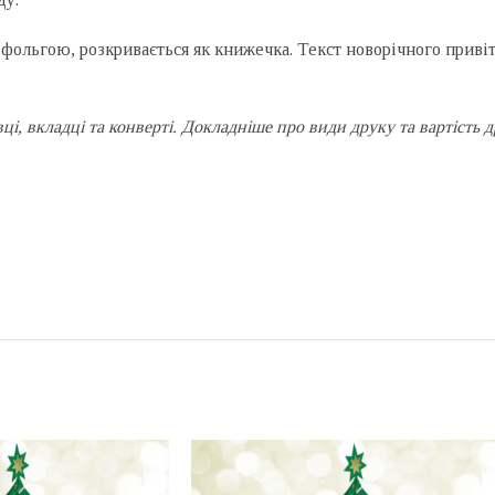
 фольгою, розкривається як книжечка. Текст новорічного приві
івці, вкладці та конверті. Докладніше про види друку та вартіст