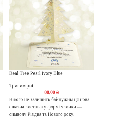
Real Tree Pearl Ivory Blue
International Gr
Silver
Тривимірні
88,00
₴
Тривимірні
Нікого не залишить байдужим ця нова
Корпоративна н
ошатна листівка у формі ялинки —
назвою "Інтерн
символу Різдва та Нового року.
- це унікальна 
розробка.