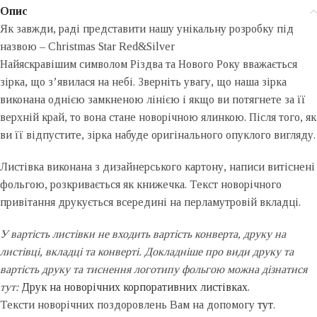
Опис
Як завжди, раді представити нашу унікальну розробку під
назвою – Christmas Star Red&Silver
Найяскравішим символом Різдва та Нового Року вважається
зірка, що з’явилася на небі. Зверніть увагу, що наша зірка
виконана однією замкненою лінією і якщо ви потягнете за її
верхній край, то вона стане новорічною ялинкою. Після того, як
ви її відпустите, зірка набуде оригінального опуклого вигляду.
Листівка виконана з дизайнерського картону, написи витіснені
фольгою, розкривається як книжечка. Текст новорічного
привітання друкується всередині на перламутровій вкладці.
У вартість листівки не входить вартість конверта, друку на
листівці, вкладці та конверті. Докладніше про види друку та
вартість друку та тиснення логотипу фольгою можна дізнатися
тут:
Друк на новорічних корпоративних листівках
.
Тексти новорічних поздоровлень Вам на допомогу
тут
.