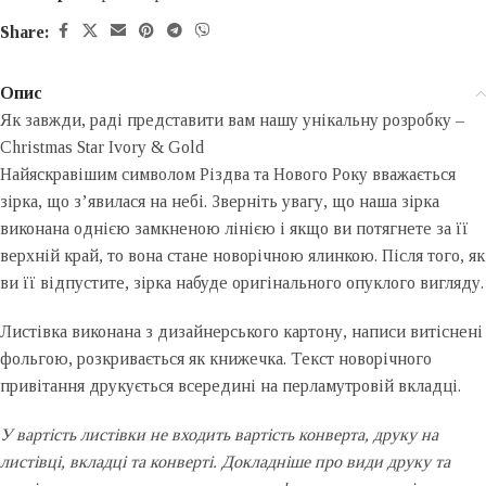
Share:
Опис
Як завжди, раді представити вам нашу унікальну розробку –
Christmas Star Ivory & Gold
Найяскравішим символом Різдва та Нового Року вважається
зірка, що з’явилася на небі. Зверніть увагу, що наша зірка
виконана однією замкненою лінією і якщо ви потягнете за її
верхній край, то вона стане новорічною ялинкою. Після того, як
ви її відпустите, зірка набуде оригінального опуклого вигляду.
Листівка виконана з дизайнерського картону, написи витіснені
фольгою, розкривається як книжечка. Текст новорічного
привітання друкується всередині на перламутровій вкладці.
У вартість листівки не входить вартість конверта, друку на
листівці, вкладці та конверті. Докладніше про види друку та