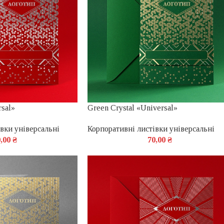
rsal»
Green Crystal «Universal»
вки універсальні
Корпоративні листівки універсальні
0,00
₴
70,00
₴