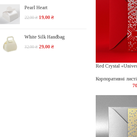
Pearl Heart
19,00
₴
22,00
₴
White Silk Handbag
29,00
₴
32,00
₴
Red Crystal «Unive
Корпоративні листі
7