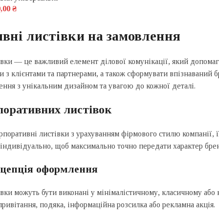
0,00
₴
вні листівки на замовлення
вки — це важливий елемент ділової комунікації, який допомага
и з клієнтами та партнерами, а також сформувати впізнаваний 
ення з унікальним дизайном та увагою до кожної деталі.
поративних листівок
поративні листівки з урахуванням фірмового стилю компанії, її
 індивідуально, щоб максимально точно передати характер бре
нцепція оформлення
вки можуть бути виконані у мінімалістичному, класичному або
привітання, подяка, інформаційна розсилка або рекламна акція.