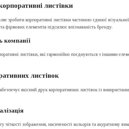
корпоративні листівки
ляє зробити корпоративні листівки частиною єдиної візуальної
 та фірмових елементів підсилює впізнаваність бренду.
ь компанії
оративні листівки, які гармонійно поєднуються з іншими елем
ративних листівок
абезпечує якісний друк корпоративних листівок із використанн
алізація
у чіткості зображення, насиченості кольорів та акуратному в