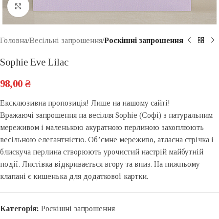
Click to enlarge
Головна
Весільні запрошення
Роскішні запрошення
Sophie Eve Lilac
98,00
₴
Ексклюзивна пропозиція! Лише на нашому сайті!
Вражаючі запрошення на весілля Sophie (Софі) з натуральним
мереживом і маленькою акуратною перлиною захоплюють
весільною елегантністю. Об’ємне мереживо, атласна стрічка і
блискуча перлина створюють урочистий настрій майбутній
події. Листівка відкривається вгору та вниз. На нижньому
клапані є кишенька для додаткової картки.
Категорія:
Роскішні запрошення