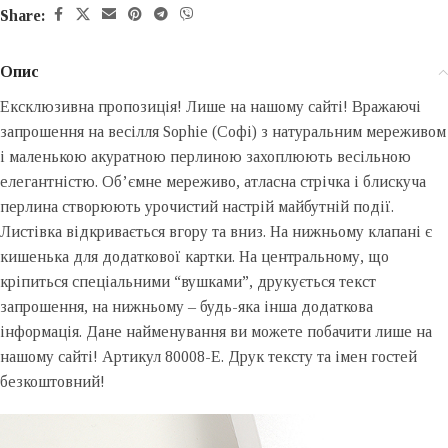
Share:
Опис
Ексклюзивна пропозиція! Лише на нашому сайті! Вражаючі
запрошення на весілля Sophie (Софі) з натуральним мереживом
і маленькою акуратною перлиною захоплюють весільною
елегантністю. Об’ємне мереживо, атласна стрічка і блискуча
перлина створюють урочистий настрій майбутній події.
Листівка відкривається вгору та вниз. На нижньому клапані є
кишенька для додаткової картки. На центральному, що
кріпиться спеціальними “вушками”, друкується текст
запрошення, на нижньому – будь-яка інша додаткова
інформація. Дане найменування ви можете побачити лише на
нашому сайті! Артикул 80008-E. Друк тексту та імен гостей
безкоштовний!