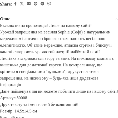
Share:
Опис
Ексклюзивна пропозиція! Лише на нашому сайті!
Урожай запрошення на весілля Sophie (Софі) з натуральним
мереживом і античною брошкою захоплюють весільною
елегантністю. Об’ємне мереживо, атласна стрічка і блискучі
камені створюють урочистий настрій майбутній події.
Листівка відкривається вгору та вниз. На нижньому клапані є
кишенька для додаткової картки. На центральному, що
кріпиться спеціальними “вушками”, друкується текст
запрошення, на нижньому – будь-яка інша додаткова
інформація.
Дане найменування ви можете побачити лише на нашому сайті!
Артикул 80008.
Друк тексту та імен гостей безкоштовний!
Розмір: 14,5х14,5 см
Вага: 45 грам