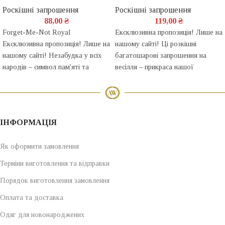
Роскішні запрошення
Роскішні запрошення
88,00
₴
119,00
₴
Forget-Me-Not Royal
Ексклюзивна пропозиція!
Лише на
Ексклюзивна пропозиція! Лише на
нашому сайті!
Ці розкішні
нашому сайті! Незабудка у всіх
багатошарові запрошення на
народів – символ пам'яті та
весілля – прикраса нашої
ніжного кохання. Її об'ємні квіти
ексклюзивної Luxury Collection.
романтично прикривають текст
Основний шар виконаний з
вашого запрошення, виконаного з
щільного дизайнерського картону
перламутрового бежевого
(товщиною 1,5 мм) з легкою
ІНФОРМАЦІЯ
паперу. Безперечно,
фактурою льону.
Краї листівки
найрозкішнішим варіантом декору
прикрашені золотою облямівкою
Як оформити замовлення
буде англійський бант з
із фольги.
Листівка виготовлена з
акуратною перлинною брошкою.
текстурного кремового паперу з
Терміни виготовлення та відправки
Колір тексту буде підібраний під
витісненим обрамленням.
Порядок виготовлення замовлення
колір вибраного декору.
Оплата та доставка
Одяг для новонароджених