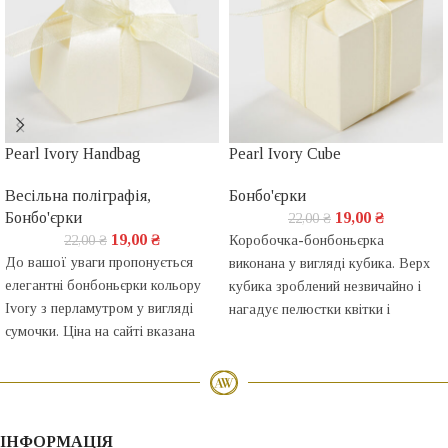
Pearl Ivory Handbag
Pearl Ivory Cube
Весільна поліграфія
,
Бонбо'єрки
Бонбо'єрки
19,00
₴
22,00
₴
19,00
₴
22,00
₴
Коробочка-бонбоньєрка
До вашої уваги пропонується
виконана у вигляді кубика. Верх
елегантні бонбоньєрки кольору
кубика зроблений незвичайно і
Ivory з перламутром у вигляді
нагадує пелюстки квітки і
сумочки. Ціна на сайті вказана
відмінно виглядає навіть без
без декору. Ви можете оформити
декоративної стрічки.
коробочку самостійно або
Бонбоньєрка виготовлена з
скористатися нашою пропозицією.
дизайнерського перламутрового
паперу вишуканого кольору Ivory.
ІНФОРМАЦІЯ
Ціна на сайті вказана без декору.