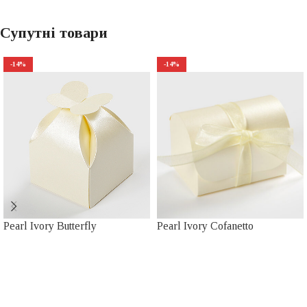
Супутні товари
-14%
-14%
Pearl Ivory Butterfly
Pearl Ivory Cofanetto
Весільна поліграфія
,
Бонбо'єрки
Бонбо'єрки
19,00
₴
22,00
₴
19,00
₴
22,00
₴
Подаруйте Вашим гостям цю
Зверніть увагу на цю незвичайну
чарівну скриньку бонбоньєрку з