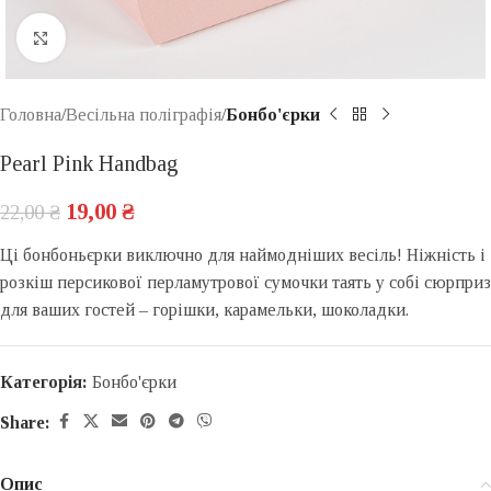
Click to enlarge
Головна
Весільна поліграфія
Бонбо'єрки
Pearl Pink Handbag
19,00
₴
22,00
₴
Ці бонбоньєрки виключно для наймодніших весіль! Ніжність і
розкіш персикової перламутрової сумочки таять у собі сюрприз
для ваших гостей – горішки, карамельки, шоколадки.
Категорія:
Бонбо'єрки
Share:
Опис