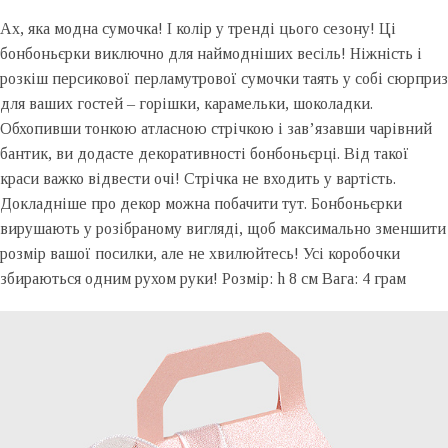
Ах, яка модна сумочка! І колір у тренді цього сезону! Ці
бонбоньєрки виключно для наймодніших весіль! Ніжність і
розкіш персикової перламутрової сумочки таять у собі сюрприз
для ваших гостей – горішки, карамельки, шоколадки.
Обхопивши тонкою атласною стрічкою і зав’язавши чарівний
бантик, ви додасте декоративності бонбоньєрці. Від такої
краси важко відвести очі! Стрічка не входить у вартість.
Докладніше про декор можна побачити тут. Бонбоньєрки
вирушають у розібраному вигляді, щоб максимально зменшити
розмір вашої посилки, але не хвилюйтесь! Усі коробочки
збираються одним рухом руки! Розмір: h 8 см Вага: 4 грам