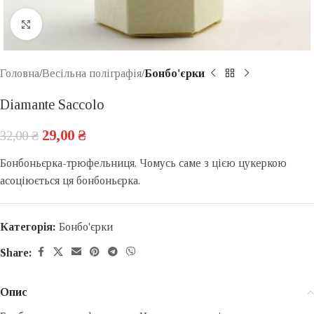
Click to enlarge
Головна
Весільна поліграфія
Бонбо'єрки
Diamante Saccolo
29,00
₴
32,00
₴
Бонбоньєрка-трюфельниця.
Чомусь саме з цією цукеркою
асоціюється ця бонбоньєрка.
Категорія:
Бонбо'єрки
Share:
Опис