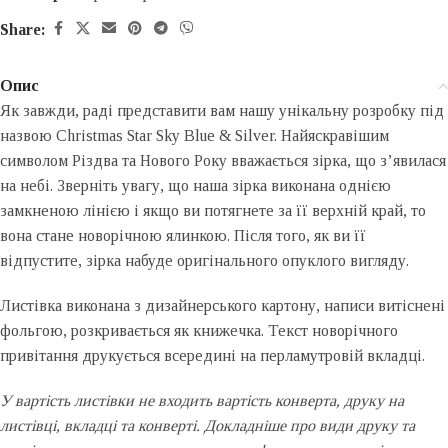
Share:
Опис
Як завжди, раді представити вам нашу унікальну розробку під
назвою Christmas Star Sky Blue & Silver. Найяскравішим
символом Різдва та Нового Року вважається зірка, що з’явилася
на небі. Зверніть увагу, що наша зірка виконана однією
замкненою лінією і якщо ви потягнете за її верхній край, то
вона стане новорічною ялинкою. Після того, як ви її
відпустите, зірка набуде оригінального опуклого вигляду.
Листівка виконана з дизайнерського картону, написи витіснені
фольгою, розкривається як книжечка. Текст новорічного
привітання друкується всередині на перламутровій вкладці.
У вартість листівки не входить вартість конверта, друку на
листівці, вкладці та конверті. Докладніше про види друку та