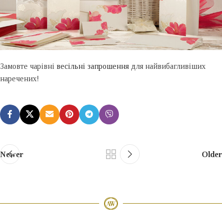
Замовте чарівні
весільні запрошення
для найвибагливіших
наречених!
Newer
Older