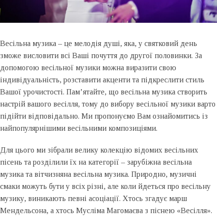
Весільна музика – це мелодія душі, яка, у святковий день
зможе висловити всі Ваші почуття до другої половинки. За
допомогою весільної музики можна виразити свою
індивідуальність, розставити акценти та підкреслити стиль
Вашої урочистості. Пам’ятайте, що весільна музика створить
настрій вашого весілля, тому до вибору весільної музики варто
підійти відповідально. Ми пропонуємо Вам ознайомитись із
найпопулярнішими весільними композиціями.
Для цього ми зібрали велику колекцію відомих весільних
пісень та розділили їх на категорії – зарубіжна весільна
музика та вітчизняна весільна музика. Природно, музичні
смаки можуть бути у всіх різні, але коли йдеться про весільну
музику, виникають певні асоціації. Хтось згадує марш
Мендельсона, а хтось Мусліма Магомаєва з піснею «Весілля».