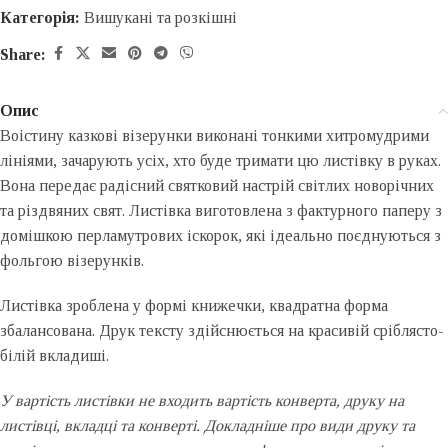
Категорія:
Вишукані та розкішні
Share:
Опис
Воістину казкові візерунки виконані тонкими хитромудрими
лініями, зачарують усіх, хто буде тримати цю листівку в руках.
Вона передає радісний святковий настрій світлих новорічних
та різдвяних свят. Листівка виготовлена ​​з фактурного паперу з
домішкою перламутрових іскорок, які ідеально поєднуються з
фольгою візерунків.
Листівка зроблена у формі книжечки, квадратна форма
збалансована. Друк тексту здійснюється на красивій сріблясто-
білій вкладиші.
У вартість листівки не входить вартість конверта, друку на
листівці, вкладці та конверті. Докладніше про види друку та