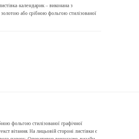
листівка-календарик – виконана з
 золотою або срібною фольгою стилізованої
ібною фольгою стилізованої графічної
кст вітання. На лицьовій стороні листівки є
ового паперу. Оперативно виконаємо дизайн