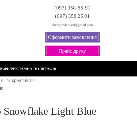
(097) 358-55-91
(097) 358 25 01
alicewondercard@gmail.com
Оформити замовлення
Прайс друку
РАФІЯ
РЕКЛАМНА ПОЛІГРАФІЯ
ні та креативні
ue
 Snowflake Light Blue