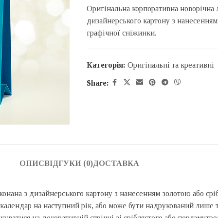
Оригінальна корпоративна новорічна 
дизайнерського картону з нанесенням
графічної сніжинки.
Категорія:
Оригінальні та креативні
Share:
ОПИС
ВІДГУКИ (0)
ДОСТАВКА
конана з дизайнерського картону з нанесенням золотою або ср
 календар на наступний рік, або може бути надрукований лише те
уватися на декоративній стрічці зі сріблястого або перламутр