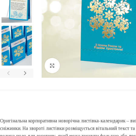
Click to enlarge
Оригінальна корпоративна новорічна листівка-календарик – ви
сніжинки. На звороті листівки розміщується вітальний текст та
велике поле для логотипу, який може тиснути фольгою або друк