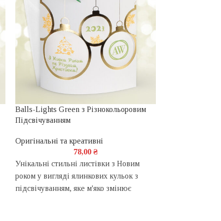
Balls-Lights Green з Різнокольоровим
Balls-Lights Vi
Підсвічуванням
Підсвічуванням
Оригінальні та креативні
Оригінальні та 
78,00
₴
Унікальні стильні листівки з Новим
Унікальні стиль
роком у вигляді ялинкових кульок з
роком у вигляді
підсвічуванням, яке м'яко змінює
підсвічуванням,
кольори вогнів по всьому райдужному
кольори вогнів
спектру!
спектру!