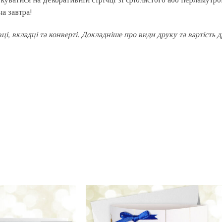
а завтра!
івці, вкладці та конверті. Докладніше про види друку та вартіст