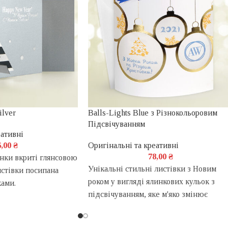
ilver
Balls-Lights Blue з Різнокольоровим
Підсвічуванням
еативні
6,00
₴
Оригінальні та креативні
78,00
₴
инки вкриті глянсовою
Унікальні стильні листівки з Новим
стівки посипана
роком у вигляді ялинкових кульок з
ами.
підсвічуванням, яке м'яко змінює
кольори вогнів по всьому райдужному
спектру!