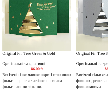
Original Fir-Tree Green & Gold
Original Fir-Tree S
Оригінальні та креативні
Оригінальні та кр
86,00
₴
8
Висічені гілки ялинки вкриті глянсовою
Висічені гілки ял
фольгою, решта листівки посипана
фольгою, решта ли
фольгованими зірками.
фольгованими зірк