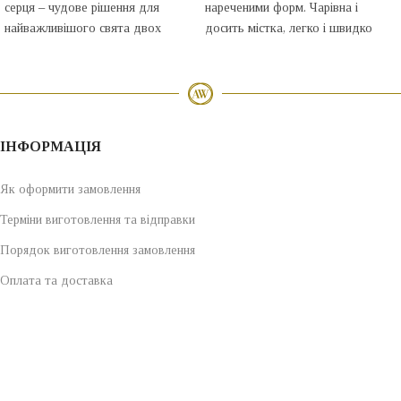
серця – чудове рішення для
нареченими форм. Чарівна і
найважливішого свята двох
досить містка, легко і швидко
закоханих – весілля. Цю
збирається, виглядає чудово як зі
стрічкою, так і без неї.
Бонбоньєрка виконана з
текстурного білого
дизайнерського паперу.
ІНФОРМАЦІЯ
Як оформити замовлення
Терміни виготовлення та відправки
Порядок виготовлення замовлення
Оплата та доставка
Одяг для новонароджених
ПЕРСОНАЛІЗАЦІЯ
Правила оформлення списку гостей