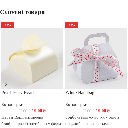
Супутні товари
-14%
-14%
Pearl Ivory Heart
White Handbag
Бонбо'єрки
Бонбо'єрки
19,00
₴
19,00
₴
22,00
₴
22,00
₴
Перед Вами витончена
Бонбоньєрки-сумочки - одні з
бонбоньєрка із застібкою у формі
найулюбленіших нашими