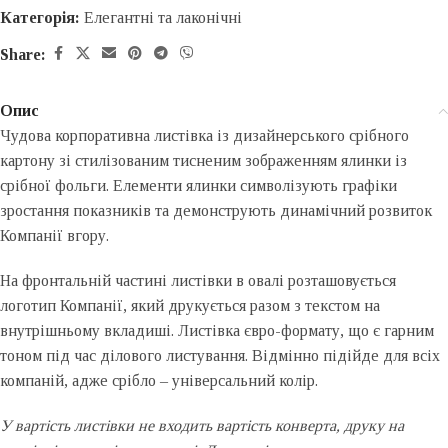
Категорія:
Елегантні та лаконічні
Share:
Опис
Чудова корпоративна листівка із дизайнерського срібного
картону зі стилізованим тисненим зображенням ялинки із
срібної фольги. Елементи ялинки символізують графіки
зростання показників та демонструють динамічний розвиток
Компанії вгору.
На фронтальній частині листівки в овалі розташовується
логотип Компанії, який друкується разом з текстом на
внутрішньому вкладиші. Листівка євро-формату, що є гарним
тоном під час ділового листування. Відмінно підійде для всіх
компаній, адже срібло – універсальний колір.
У вартість листівки не входить вартість конверта, друку на