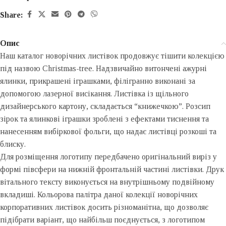
Share:
Опис
Наш каталог новорічних листівок продовжує тішити колекцією
під назвою Christmas-tree. Надзвичайно витончені ажурні
ялинки, прикрашені іграшками, філігранно виконані за
допомогою лазерної висікання. Листівка із щільного
дизайнерського картону, складається “книжечкою”. Розсип
зірок та ялинкові іграшки зроблені з ефектами тиснення та
нанесенням вибіркової фольги, що надає листівці розкоші та
блиску.
Для розміщення логотипу передбачено оригінальний виріз у
формі півсфери на нижній фронтальній частині листівки. Друк
вітального тексту виконується на внутрішньому подвійному
вкладиші. Кольорова палітра даної колекції новорічних
корпоративних листівок досить різноманітна, що дозволяє
підібрати варіант, що найбільш поєднується, з логотипом