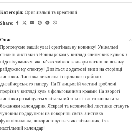
Категорія:
Оригінальні та креативні
Share:
Опис
Пропонуємо вашій увазі оригінальну новинку! Унікальні
стильні листівки з Новим роком у вигляді ялинкових кульок з
підсвічуванням, яке м’яко змінює кольори вогнів по всьому
райдужному спектру! Дивіться додаткові види на сторінці
листівки. Листівка виконана із щільного срібного
дизайнерського паперу. На її лицьовій частині зроблені
прорізи у вигляді куль з фольгованими краями. На звороті
листівки розміщується вітальний текст із логотипом та за
бажанням календарик. Яскраві та незвичайні листівки стануть
чудовим подарунком на новорічні свята. Листівка
функціональна, використовується як світильник, і як
настільний календар!