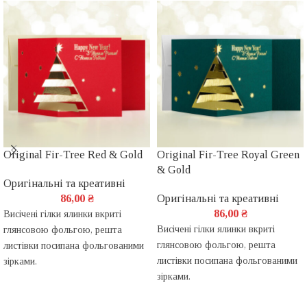
Original Fir-Tree Red & Gold
Original Fir-Tree Royal Green
& Gold
Оригінальні та креативні
86,00
₴
Оригінальні та креативні
86,00
₴
Висічені гілки ялинки вкриті
Висічені гілки ялинки вкриті
глянсовою фольгою, решта
глянсовою фольгою, решта
листівки посипана фольгованими
листівки посипана фольгованими
зірками.
зірками.